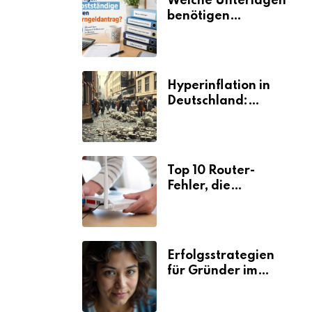
Welche Unterlagen
benötigen
Selbstständige für
den
Elterngeldantrag?
Hyperinflation in
Deutschland:
Ursachen und
Folgen
Top 10 Router-
Fehler, die
Selbstständige viel
Zeit und Nerven
kosten
Erfolgsstrategien
für Gründer im
Umzugsgewerbe
2026