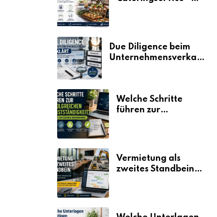
der Fahrplan
Due Diligence beim
Unternehmensverkauf
erklärt
Welche Schritte
führen zur
erfolgreichen
Selbstständigkeit?
Vermietung als
zweites Standbein:
Wie Unternehmen
aus vorhandenen
Ressourcen neue
Umsätze machen