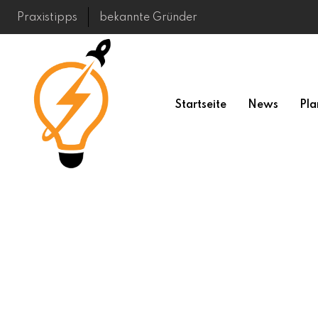
Skip
Praxistipps
bekannte Gründer
to
content
Startseite
News
Pla