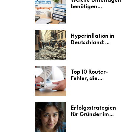
Welche Unterlagen
benötigen
Selbstständige für
den
Elterngeldantrag?
Hyperinflation in
Deutschland:
Ursachen und
Folgen
Top 10 Router-
Fehler, die
Selbstständige viel
Zeit und Nerven
kosten
Erfolgsstrategien
für Gründer im
Umzugsgewerbe
2026