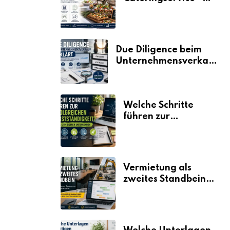
der Fahrplan
Due Diligence beim
Unternehmensverkauf
erklärt
Welche Schritte
führen zur
erfolgreichen
Selbstständigkeit?
Vermietung als
zweites Standbein:
Wie Unternehmen
aus vorhandenen
Ressourcen neue
Umsätze machen