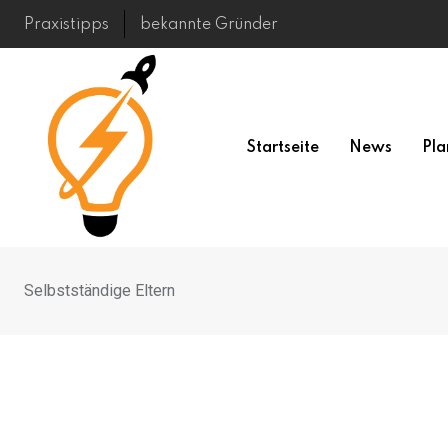
Skip
Praxistipps
bekannte Gründer
to
content
Startseite
News
Pla
Selbstständige Eltern