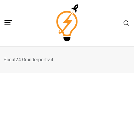
Skip
to
content
Scout24 Gründerportrait