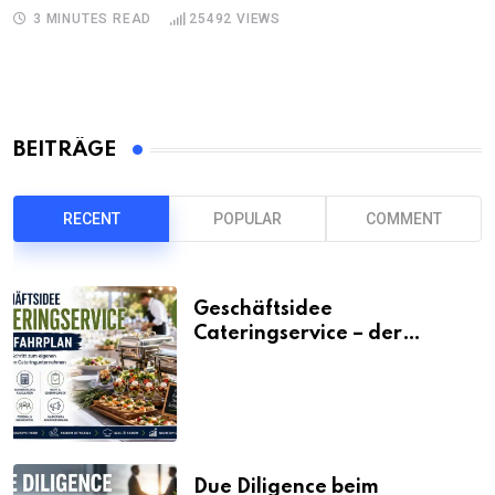
3 MINUTES READ
25492
VIEWS
BEITRÄGE
RECENT
POPULAR
COMMENT
Geschäftsidee
Cateringservice – der
Fahrplan
Due Diligence beim