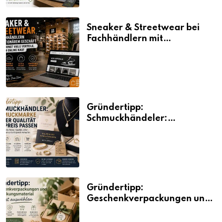
Sneaker & Streetwear bei
Fachhändlern mit
stationärem Geschäft kaufen
bringt viele Vorteile, auch
beim Online Kauf
Gründertipp:
Schmuckhändeler:
Schmuckmarke bei der
Qualität und Preis passen
Gründertipp:
Geschenkverpackungen und
Verpackungsmaterial
bewusst auswählen