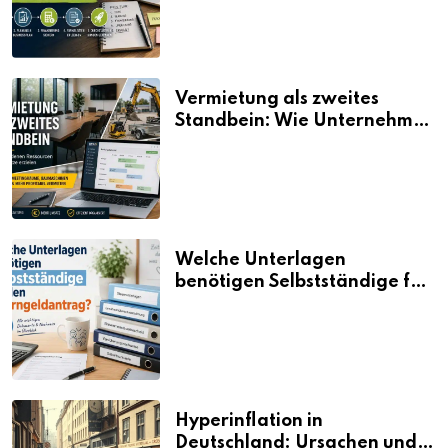
Vermietung als zweites
Standbein: Wie Unternehmen
aus vorhandenen Ressourcen
neue Umsätze machen
Welche Unterlagen
benötigen Selbstständige für
den Elterngeldantrag?
Hyperinflation in
Deutschland: Ursachen und