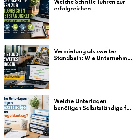
Welche Schritte führen zur
erfolgreichen
Selbstständigkeit?
Vermietung als zweites
Standbein: Wie Unternehmen
aus vorhandenen Ressourcen
neue Umsätze machen
Welche Unterlagen
benötigen Selbstständige für
den Elterngeldantrag?