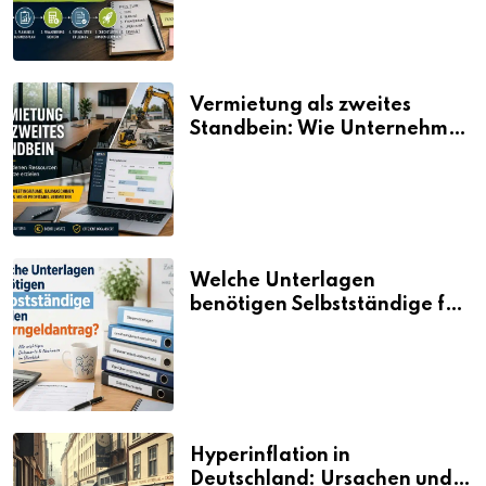
Vermietung als zweites
Standbein: Wie Unternehmen
aus vorhandenen Ressourcen
neue Umsätze machen
Welche Unterlagen
benötigen Selbstständige für
den Elterngeldantrag?
Hyperinflation in
Deutschland: Ursachen und