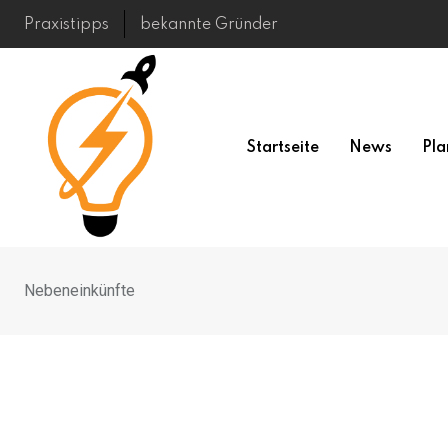
Skip
Praxistipps
bekannte Gründer
to
content
Startseite
News
Pla
Nebeneinkünfte