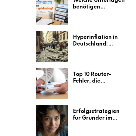
Welche Unterlagen
benötigen
Selbstständige für
den
Elterngeldantrag?
Hyperinflation in
Deutschland:
Ursachen und
Folgen
Top 10 Router-
Fehler, die
Selbstständige viel
Zeit und Nerven
kosten
Erfolgsstrategien
für Gründer im
Umzugsgewerbe
2026