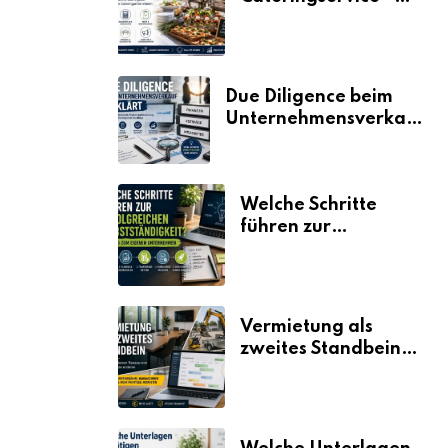
der Fahrplan
Due Diligence beim
Unternehmensverkauf
erklärt
Welche Schritte
führen zur
erfolgreichen
Selbstständigkeit?
Vermietung als
zweites Standbein:
Wie Unternehmen
aus vorhandenen
Ressourcen neue
Umsätze machen