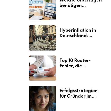
Welche Unterlagen
benötigen
Selbstständige für
den
Elterngeldantrag?
Hyperinflation in
Deutschland:
Ursachen und
Folgen
Top 10 Router-
Fehler, die
Selbstständige viel
Zeit und Nerven
kosten
Erfolgsstrategien
für Gründer im
Umzugsgewerbe
2026