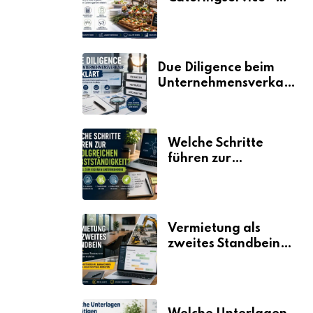
der Fahrplan
Due Diligence beim
Unternehmensverkauf
erklärt
Welche Schritte
führen zur
erfolgreichen
Selbstständigkeit?
Vermietung als
zweites Standbein:
Wie Unternehmen
aus vorhandenen
Ressourcen neue
Umsätze machen