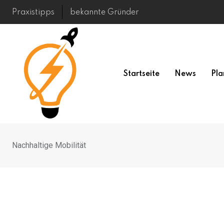
Skip
Praxistipps
bekannte Gründer
to
content
Startseite
News
Pla
Nachhaltige Mobilität