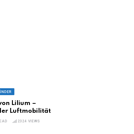
ÜNDER
on Lilium –
der Luftmobilität
READ
2324
VIEWS