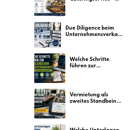
der Fahrplan
Due Diligence beim
Unternehmensverkauf
erklärt
Welche Schritte
führen zur
erfolgreichen
Selbstständigkeit?
Vermietung als
zweites Standbein:
Wie Unternehmen
aus vorhandenen
Ressourcen neue
Umsätze machen