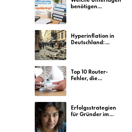
Welche Unterlagen
benötigen
Selbstständige für
den
Elterngeldantrag?
Hyperinflation in
Deutschland:
Ursachen und
Folgen
Top 10 Router-
Fehler, die
Selbstständige viel
Zeit und Nerven
kosten
Erfolgsstrategien
für Gründer im
Umzugsgewerbe
2026