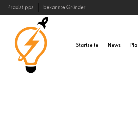
Skip
Praxistipps
bekannte Gründer
to
content
Startseite
News
Pla