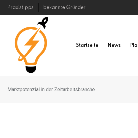
Skip
Praxistipps
bekannte Gründer
to
content
Startseite
News
Pla
Marktpotenzial in der Zeitarbeitsbranche