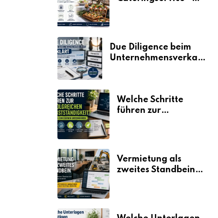
der Fahrplan
Due Diligence beim
Unternehmensverkauf
erklärt
Welche Schritte
führen zur
erfolgreichen
Selbstständigkeit?
Vermietung als
zweites Standbein:
Wie Unternehmen
aus vorhandenen
Ressourcen neue
Umsätze machen