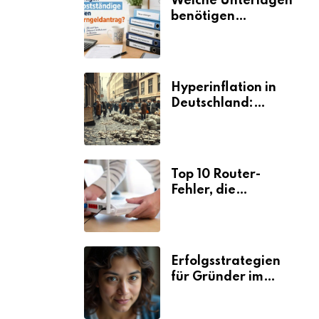
Welche Unterlagen
benötigen
Selbstständige für
den
Elterngeldantrag?
Hyperinflation in
Deutschland:
Ursachen und
Folgen
Top 10 Router-
Fehler, die
Selbstständige viel
Zeit und Nerven
kosten
Erfolgsstrategien
für Gründer im
Umzugsgewerbe
2026