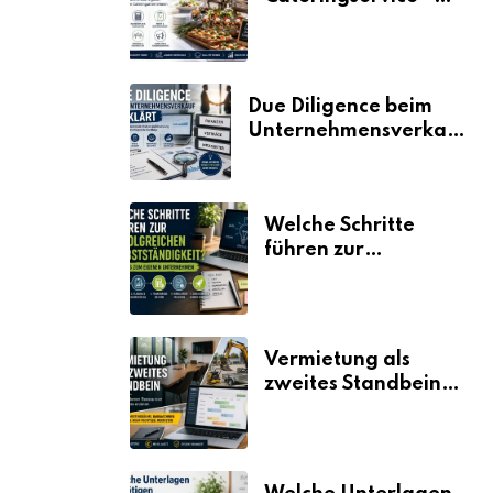
der Fahrplan
Due Diligence beim
Unternehmensverkauf
erklärt
Welche Schritte
führen zur
erfolgreichen
Selbstständigkeit?
Vermietung als
zweites Standbein:
Wie Unternehmen
aus vorhandenen
Ressourcen neue
Umsätze machen