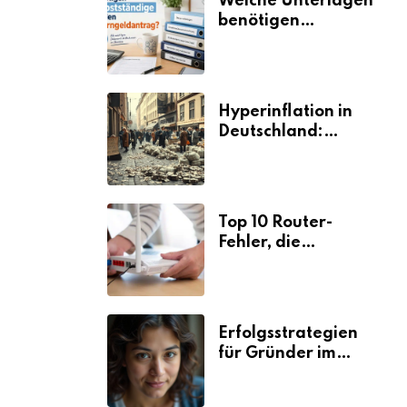
Welche Unterlagen
benötigen
Selbstständige für
den
Elterngeldantrag?
Hyperinflation in
Deutschland:
Ursachen und
Folgen
Top 10 Router-
Fehler, die
Selbstständige viel
Zeit und Nerven
kosten
Erfolgsstrategien
für Gründer im
Umzugsgewerbe
2026