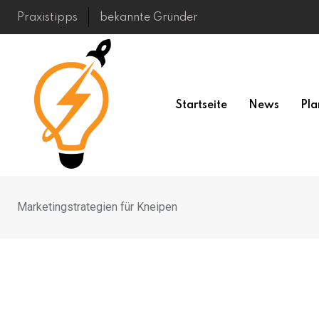
Skip
Praxistipps
bekannte Gründer
to
content
Startseite
News
Pla
Marketingstrategien für Kneipen