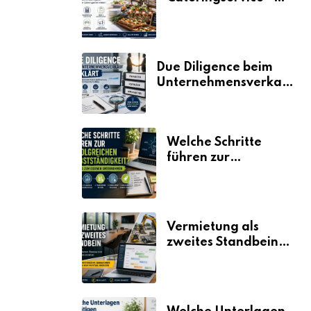
der Fahrplan
Due Diligence beim
Unternehmensverkauf
erklärt
Welche Schritte
führen zur
erfolgreichen
Selbstständigkeit?
Vermietung als
zweites Standbein:
Wie Unternehmen
aus vorhandenen
Ressourcen neue
Umsätze machen