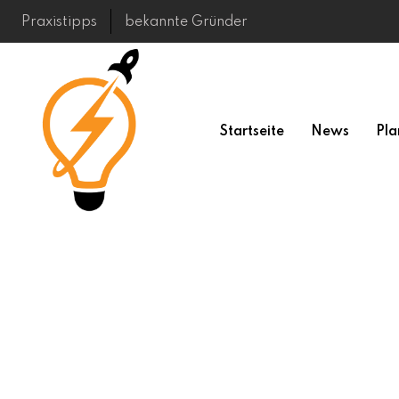
Skip
Praxistipps
bekannte Gründer
to
content
Startseite
News
Pla