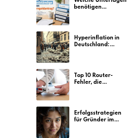
Welche Unterlagen
benötigen
Selbstständige für
den
Elterngeldantrag?
Hyperinflation in
Deutschland:
Ursachen und
Folgen
Top 10 Router-
Fehler, die
Selbstständige viel
Zeit und Nerven
kosten
Erfolgsstrategien
für Gründer im
Umzugsgewerbe
2026