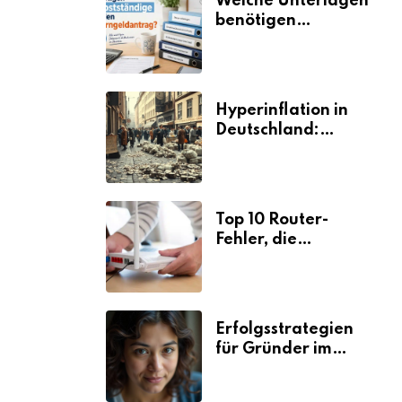
Welche Unterlagen
benötigen
Selbstständige für
den
Elterngeldantrag?
Hyperinflation in
Deutschland:
Ursachen und
Folgen
Top 10 Router-
Fehler, die
Selbstständige viel
Zeit und Nerven
kosten
Erfolgsstrategien
für Gründer im
Umzugsgewerbe
2026