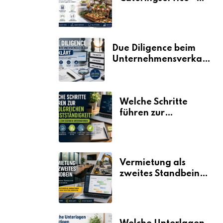
der Fahrplan
Due Diligence beim
Unternehmensverkauf
erklärt
Welche Schritte
führen zur
erfolgreichen
Selbstständigkeit?
Vermietung als
zweites Standbein:
Wie Unternehmen
aus vorhandenen
Ressourcen neue
Umsätze machen