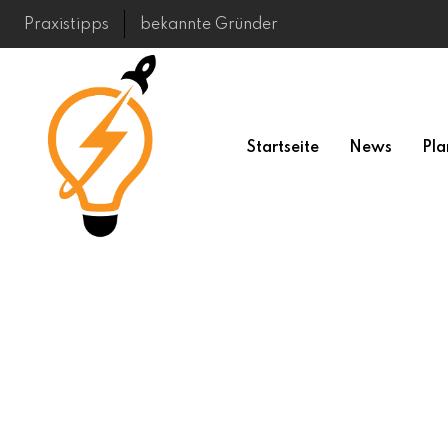
Skip
Praxistipps
bekannte Gründer
to
content
Startseite
News
Pla