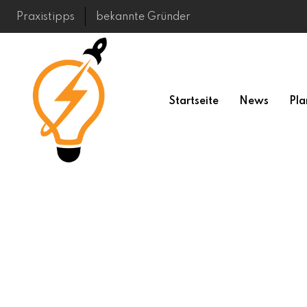
Skip
Praxistipps
bekannte Gründer
to
content
Startseite
News
Pla