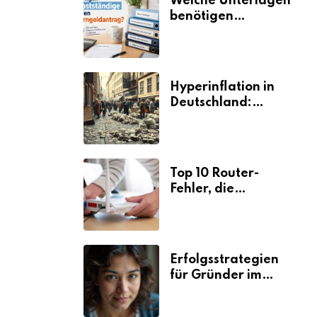
Welche Unterlagen
benötigen
Selbstständige für
den
Elterngeldantrag?
Hyperinflation in
Deutschland:
Ursachen und
Folgen
Top 10 Router-
Fehler, die
Selbstständige viel
Zeit und Nerven
kosten
Erfolgsstrategien
für Gründer im
Umzugsgewerbe
2026