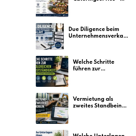
der Fahrplan
Due Diligence beim
Unternehmensverkauf
erklärt
Welche Schritte
führen zur
erfolgreichen
Selbstständigkeit?
Vermietung als
zweites Standbein:
Wie Unternehmen
aus vorhandenen
Ressourcen neue
Umsätze machen