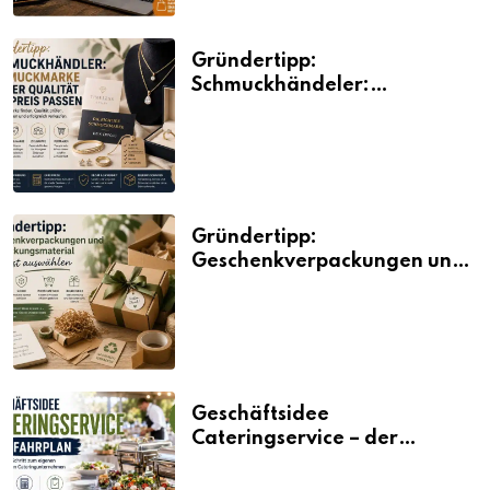
Gründertipp:
Schmuckhändeler:
Schmuckmarke bei der
Qualität und Preis passen
Gründertipp:
Geschenkverpackungen und
Verpackungsmaterial
bewusst auswählen
Geschäftsidee
Cateringservice – der
Fahrplan