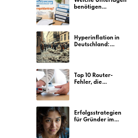
Welche Unterlagen
benötigen
Selbstständige für
den
Elterngeldantrag?
Hyperinflation in
Deutschland:
Ursachen und
Folgen
Top 10 Router-
Fehler, die
Selbstständige viel
Zeit und Nerven
kosten
Erfolgsstrategien
für Gründer im
Umzugsgewerbe
2026