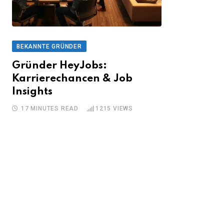
BEKANNTE GRÜNDER
Gründer HeyJobs:
Karrierechancen & Job
Insights
17 MINUTES READ
1215
VIEWS