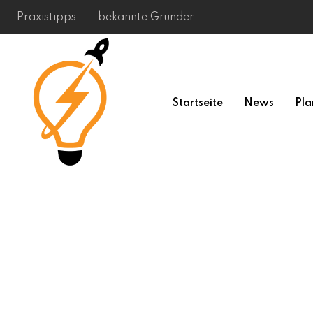
Skip
Praxistipps
bekannte Gründer
to
content
Startseite
News
Pla