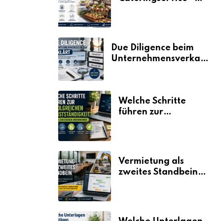
der Fahrplan
Due Diligence beim
Unternehmensverkauf
erklärt
Welche Schritte
führen zur
erfolgreichen
Selbstständigkeit?
Vermietung als
zweites Standbein:
Wie Unternehmen
aus vorhandenen
Ressourcen neue
Umsätze machen