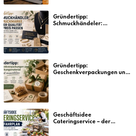
Gründertipp:
Schmuckhändeler:
Schmuckmarke bei der
Qualität und Preis passen
Gründertipp:
Geschenkverpackungen und
Verpackungsmaterial
bewusst auswählen
Geschäftsidee
Cateringservice – der
Fahrplan