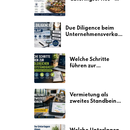
der Fahrplan
Due Diligence beim
Unternehmensverkauf
erklärt
Welche Schritte
führen zur
erfolgreichen
Selbstständigkeit?
Vermietung als
zweites Standbein:
Wie Unternehmen
aus vorhandenen
Ressourcen neue
Umsätze machen