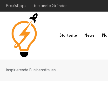
Skip
Praxistipps
bekannte Gründer
to
content
Startseite
News
Pla
Inspirierende Businessfrauen