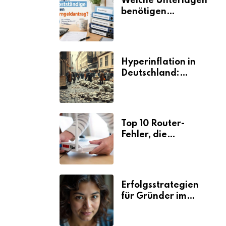
Welche Unterlagen
benötigen
Selbstständige für
den
Elterngeldantrag?
Hyperinflation in
Deutschland:
Ursachen und
Folgen
Top 10 Router-
Fehler, die
Selbstständige viel
Zeit und Nerven
kosten
Erfolgsstrategien
für Gründer im
Umzugsgewerbe
2026