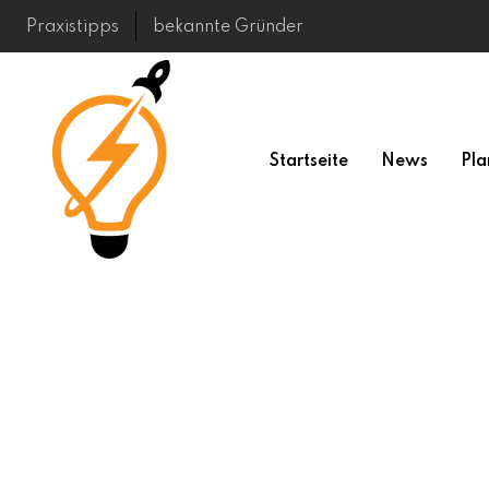
Skip
Praxistipps
bekannte Gründer
to
content
Startseite
News
Pla