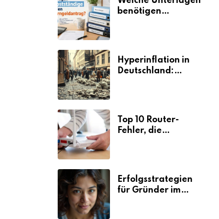
Welche Unterlagen
benötigen
Selbstständige für
den
Elterngeldantrag?
Hyperinflation in
Deutschland:
Ursachen und
Folgen
Top 10 Router-
Fehler, die
Selbstständige viel
Zeit und Nerven
kosten
Erfolgsstrategien
für Gründer im
Umzugsgewerbe
2026