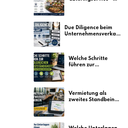
der Fahrplan
Due Diligence beim
Unternehmensverkauf
erklärt
Welche Schritte
führen zur
erfolgreichen
Selbstständigkeit?
Vermietung als
zweites Standbein:
Wie Unternehmen
aus vorhandenen
Ressourcen neue
Umsätze machen