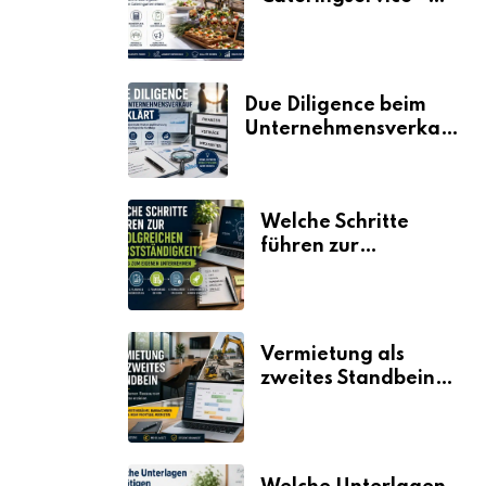
der Fahrplan
Due Diligence beim
Unternehmensverkauf
erklärt
Welche Schritte
führen zur
erfolgreichen
Selbstständigkeit?
Vermietung als
zweites Standbein:
Wie Unternehmen
aus vorhandenen
Ressourcen neue
Umsätze machen