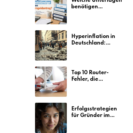
Welche Unterlagen
benötigen
Selbstständige für
den
Elterngeldantrag?
Hyperinflation in
Deutschland:
Ursachen und
Folgen
Top 10 Router-
Fehler, die
Selbstständige viel
Zeit und Nerven
kosten
Erfolgsstrategien
für Gründer im
Umzugsgewerbe
2026