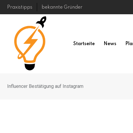
Skip
Praxistipps
bekannte Gründer
to
content
Startseite
News
Pla
Influencer Bestätigung auf Instagram