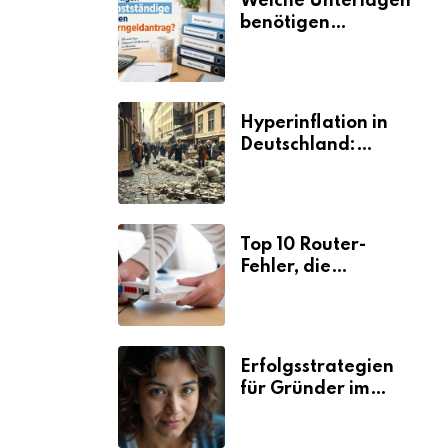
Welche Unterlagen
benötigen
Selbstständige für
den
Elterngeldantrag?
Hyperinflation in
Deutschland:
Ursachen und
Folgen
Top 10 Router-
Fehler, die
Selbstständige viel
Zeit und Nerven
kosten
Erfolgsstrategien
für Gründer im
Umzugsgewerbe
2026