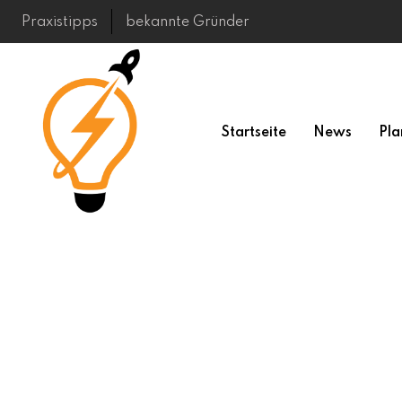
Skip
Praxistipps
bekannte Gründer
to
content
Startseite
News
Pla