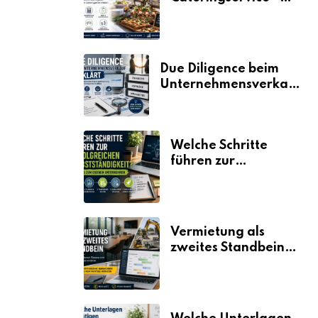
der Fahrplan
Due Diligence beim
Unternehmensverkauf
erklärt
Welche Schritte
führen zur
erfolgreichen
Selbstständigkeit?
Vermietung als
zweites Standbein:
Wie Unternehmen
aus vorhandenen
Ressourcen neue
Umsätze machen