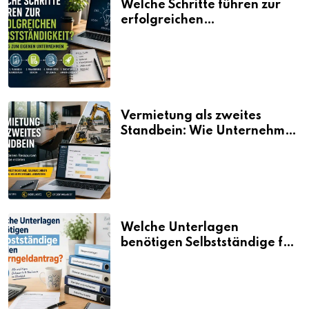
Welche Schritte führen zur
erfolgreichen
Selbstständigkeit?
Vermietung als zweites
Standbein: Wie Unternehmen
aus vorhandenen Ressourcen
neue Umsätze machen
Welche Unterlagen
benötigen Selbstständige für
den Elterngeldantrag?