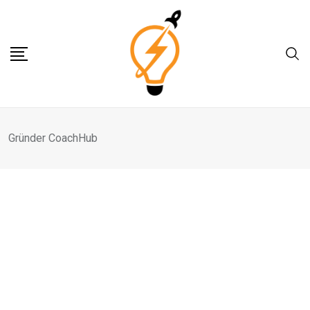
Skip
to
content
Gründer CoachHub