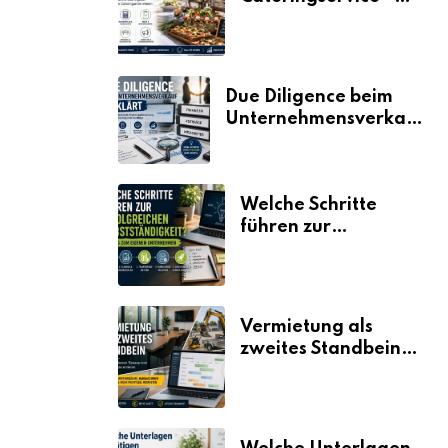
der Fahrplan
Due Diligence beim
Unternehmensverkauf
erklärt
Welche Schritte
führen zur
erfolgreichen
Selbstständigkeit?
Vermietung als
zweites Standbein:
Wie Unternehmen
aus vorhandenen
Ressourcen neue
Umsätze machen