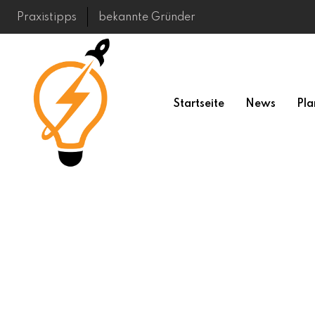
Skip
Praxistipps
bekannte Gründer
to
content
Startseite
News
Pla