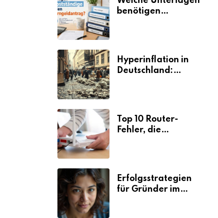
Welche Unterlagen
benötigen
Selbstständige für
den
Elterngeldantrag?
Hyperinflation in
Deutschland:
Ursachen und
Folgen
Top 10 Router-
Fehler, die
Selbstständige viel
Zeit und Nerven
kosten
Erfolgsstrategien
für Gründer im
Umzugsgewerbe
2026