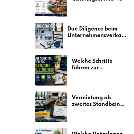
der Fahrplan
Due Diligence beim
Unternehmensverkauf
erklärt
Welche Schritte
führen zur
erfolgreichen
Selbstständigkeit?
Vermietung als
zweites Standbein:
Wie Unternehmen
aus vorhandenen
Ressourcen neue
Umsätze machen