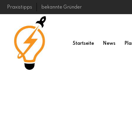
Skip
Praxistipps
bekannte Gründer
to
content
Startseite
News
Pla