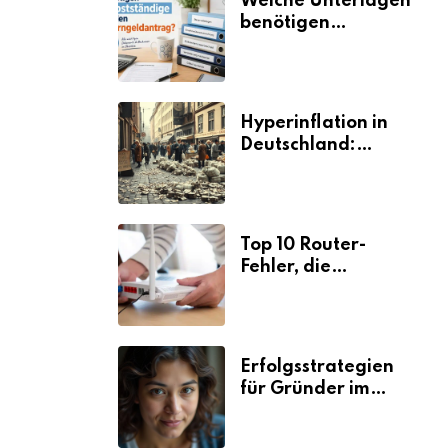
Welche Unterlagen
benötigen
Selbstständige für
den
Elterngeldantrag?
Hyperinflation in
Deutschland:
Ursachen und
Folgen
Top 10 Router-
Fehler, die
Selbstständige viel
Zeit und Nerven
kosten
Erfolgsstrategien
für Gründer im
Umzugsgewerbe
2026