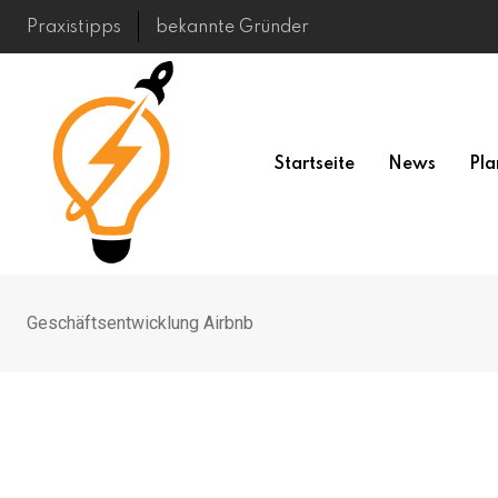
Skip
Praxistipps
bekannte Gründer
to
content
Startseite
News
Pla
Geschäftsentwicklung Airbnb