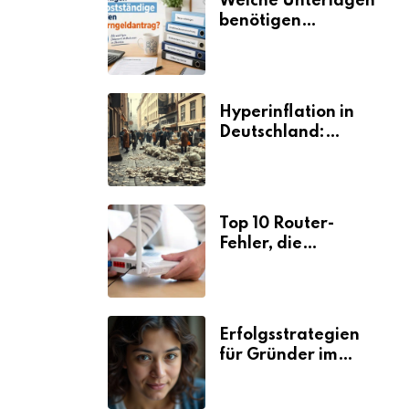
Welche Unterlagen
benötigen
Selbstständige für
den
Elterngeldantrag?
Hyperinflation in
Deutschland:
Ursachen und
Folgen
Top 10 Router-
Fehler, die
Selbstständige viel
Zeit und Nerven
kosten
Erfolgsstrategien
für Gründer im
Umzugsgewerbe
2026