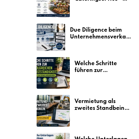
der Fahrplan
Due Diligence beim
Unternehmensverkauf
erklärt
Welche Schritte
führen zur
erfolgreichen
Selbstständigkeit?
Vermietung als
zweites Standbein:
Wie Unternehmen
aus vorhandenen
Ressourcen neue
Umsätze machen