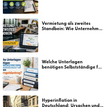
Vermietung als zweites
Standbein: Wie Unternehmen
aus vorhandenen Ressourcen
neue Umsätze machen
Welche Unterlagen
benötigen Selbstständige für
den Elterngeldantrag?
Hyperinflation in
Deutschland: Ursachen und