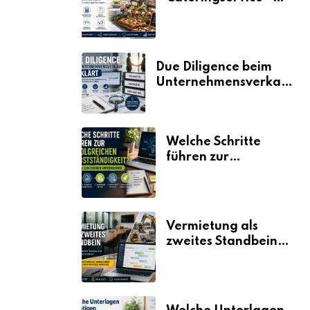
der Fahrplan
Due Diligence beim
Unternehmensverkauf
erklärt
Welche Schritte
führen zur
erfolgreichen
Selbstständigkeit?
Vermietung als
zweites Standbein:
Wie Unternehmen
aus vorhandenen
Ressourcen neue
Umsätze machen