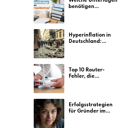
Welche Unterlagen
benötigen
Selbstständige für
den
Elterngeldantrag?
Hyperinflation in
Deutschland:
Ursachen und
Folgen
Top 10 Router-
Fehler, die
Selbstständige viel
Zeit und Nerven
kosten
Erfolgsstrategien
für Gründer im
Umzugsgewerbe
2026