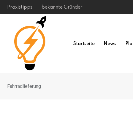
Skip
Praxistipps
bekannte Gründer
to
content
Startseite
News
Pla
Fahrradlieferung