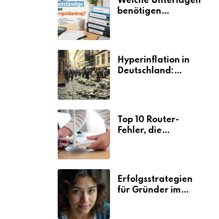
Welche Unterlagen
benötigen
Selbstständige für
den
Elterngeldantrag?
Hyperinflation in
Deutschland:
Ursachen und
Folgen
Top 10 Router-
Fehler, die
Selbstständige viel
Zeit und Nerven
kosten
Erfolgsstrategien
für Gründer im
Umzugsgewerbe
2026