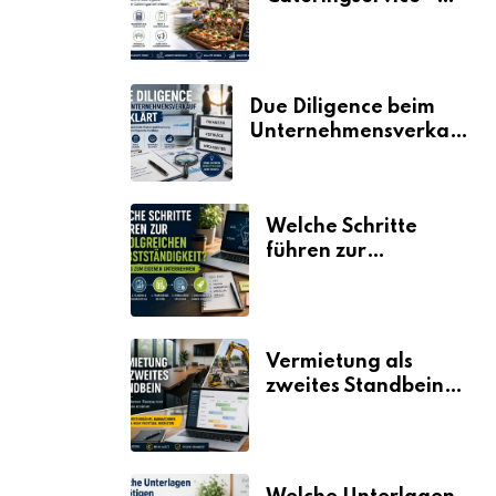
der Fahrplan
Due Diligence beim
Unternehmensverkauf
erklärt
Welche Schritte
führen zur
erfolgreichen
Selbstständigkeit?
Vermietung als
zweites Standbein:
Wie Unternehmen
aus vorhandenen
Ressourcen neue
Umsätze machen