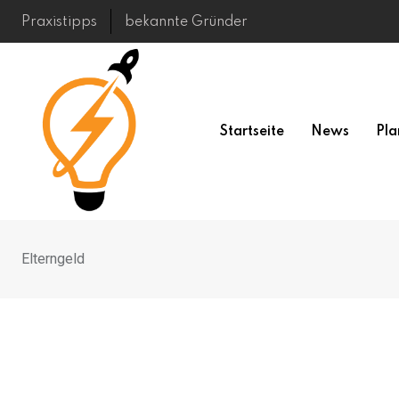
Skip
Praxistipps
bekannte Gründer
to
content
Startseite
News
Pla
Elterngeld