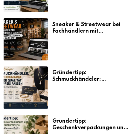
beim Online Kauf
Sneaker & Streetwear bei
Fachhändlern mit
stationärem Geschäft kaufen
bringt viele Vorteile, auch
beim Online Kauf
Gründertipp:
Schmuckhändeler:
Schmuckmarke bei der
Qualität und Preis passen
Gründertipp:
Geschenkverpackungen und