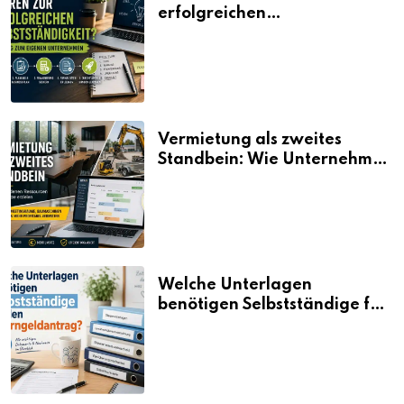
erfolgreichen
Selbstständigkeit?
Vermietung als zweites
Standbein: Wie Unternehmen
aus vorhandenen Ressourcen
neue Umsätze machen
Welche Unterlagen
benötigen Selbstständige für
den Elterngeldantrag?