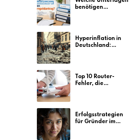
Welche Unterlagen
benötigen
Selbstständige für
den
Elterngeldantrag?
Hyperinflation in
Deutschland:
Ursachen und
Folgen
Top 10 Router-
Fehler, die
Selbstständige viel
Zeit und Nerven
kosten
Erfolgsstrategien
für Gründer im
Umzugsgewerbe
2026