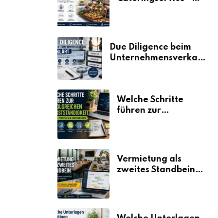
der Fahrplan
Due Diligence beim
Unternehmensverkauf
erklärt
Welche Schritte
führen zur
erfolgreichen
Selbstständigkeit?
Vermietung als
zweites Standbein:
Wie Unternehmen
aus vorhandenen
Ressourcen neue
Umsätze machen