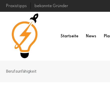
Skip
Praxistipps
bekannte Gründer
to
content
Startseite
News
Pla
Berufsunfähigkeit