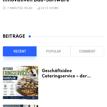
innovativen Bau-Software
7 MINUTES READ
2472
VIEWS
BEITRÄGE
RECENT
POPULAR
COMMENT
Geschäftsidee
Cateringservice – der
Fahrplan