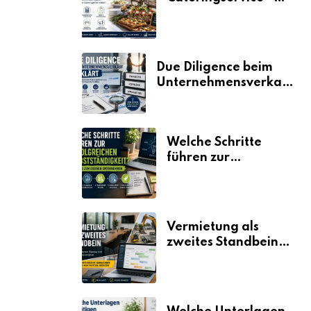
der Fahrplan
Due Diligence beim
Unternehmensverkauf
erklärt
Welche Schritte
führen zur
erfolgreichen
Selbstständigkeit?
Vermietung als
zweites Standbein:
Wie Unternehmen
aus vorhandenen
Ressourcen neue
Umsätze machen