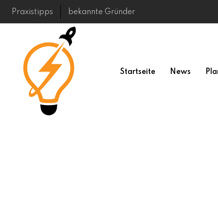
Skip
Praxistipps
bekannte Gründer
to
content
Startseite
News
Pla