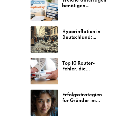
Welche Unterlagen
benötigen
Selbstständige für
den
Elterngeldantrag?
Hyperinflation in
Deutschland:
Ursachen und
Folgen
Top 10 Router-
Fehler, die
Selbstständige viel
Zeit und Nerven
kosten
Erfolgsstrategien
für Gründer im
Umzugsgewerbe
2026