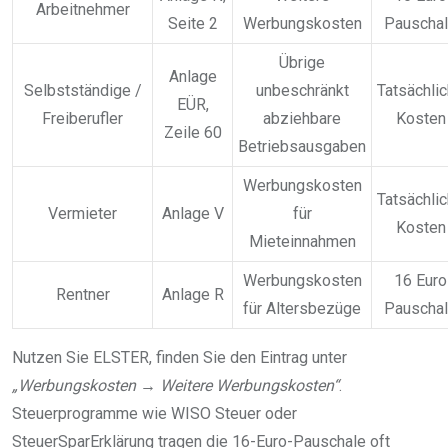
Arbeitnehmer
Seite 2
Werbungskosten
Pauscha
Übrige
Anlage
Selbstständige /
unbeschränkt
Tatsächli
EÜR,
Freiberufler
abziehbare
Kosten
Zeile 60
Betriebsausgaben
Werbungskosten
Tatsächli
Vermieter
Anlage V
für
Kosten
Mieteinnahmen
Werbungskosten
16 Euro
Rentner
Anlage R
für Altersbezüge
Pauscha
Nutzen Sie ELSTER, finden Sie den Eintrag unter
„Werbungskosten → Weitere Werbungskosten“
.
Steuerprogramme wie WISO Steuer oder
SteuerSparErklärung tragen die 16-Euro-Pauschale oft