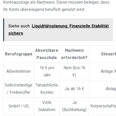
Kontoauszüge als Nachweis. Diese müssen belegen, dass
Ihr Konto überwiegend beruflich genutzt wird.
Siehe auch
Liquiditätsplanung: Finanzielle Stabilität
sichern
Absetzbare
Nachweis
Berufsgruppe
Steuer
Pauschale
erforderlich?
16 € pro
Nein (bis 16
Arbeitnehmer
Anlage N
Jahr
€)
Selbstständige
Tatsächliche
Ja, ab 16 €
Anla
/ Freiberufler
Kosten
Volle
Ja
GmbH / UG
Körperschafts
Gebühren
(Buchhaltung)