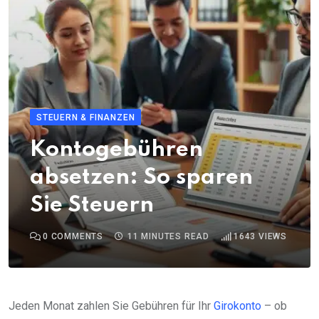
STEUERN & FINANZEN
Kontogebühren
absetzen: So sparen
Sie Steuern
0
COMMENTS
11 MINUTES READ
1643
VIEWS
Jeden Monat zahlen Sie Gebühren für Ihr
Girokonto
– ob