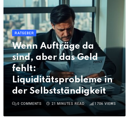
RATGEBER
Wenn Aufträge da
sind, aber das Geld
fehlt:
Liquiditätsprobleme in
der Selbstständigkeit
0
COMMENTS
21 MINUTES READ
1706
VIEWS