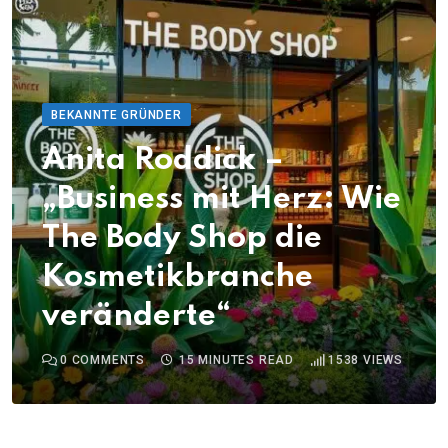
BEKANNTE GRÜNDER
Anita Roddick –
„Business mit Herz: Wie
The Body Shop die
Kosmetikbranche
veränderte“
0
COMMENTS
15 MINUTES READ
1538
VIEWS