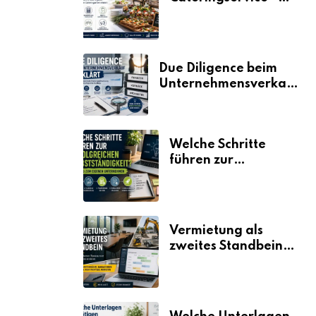
der Fahrplan
Due Diligence beim
Unternehmensverkauf
erklärt
Welche Schritte
führen zur
erfolgreichen
Selbstständigkeit?
Vermietung als
zweites Standbein:
Wie Unternehmen
aus vorhandenen
Ressourcen neue
Umsätze machen