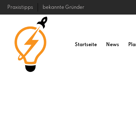
Skip
Praxistipps
bekannte Gründer
to
content
Startseite
News
Pla