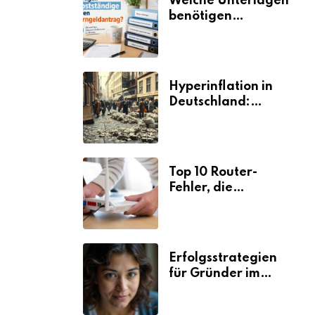
Welche Unterlagen
benötigen
Selbstständige für
den
Elterngeldantrag?
Hyperinflation in
Deutschland:
Ursachen und
Folgen
Top 10 Router-
Fehler, die
Selbstständige viel
Zeit und Nerven
kosten
Erfolgsstrategien
für Gründer im
Umzugsgewerbe
2026