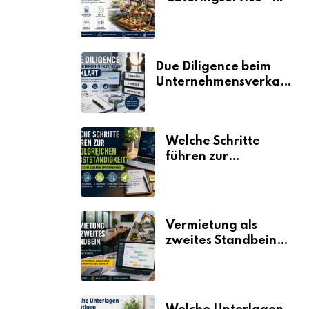
der Fahrplan
Due Diligence beim
Unternehmensverkauf
erklärt
Welche Schritte
führen zur
erfolgreichen
Selbstständigkeit?
Vermietung als
zweites Standbein:
Wie Unternehmen
aus vorhandenen
Ressourcen neue
Umsätze machen