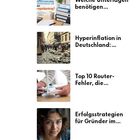
Welche Unterlagen
benötigen
Selbstständige für
den
Elterngeldantrag?
Hyperinflation in
Deutschland:
Ursachen und
Folgen
Top 10 Router-
Fehler, die
Selbstständige viel
Zeit und Nerven
kosten
Erfolgsstrategien
für Gründer im
Umzugsgewerbe
2026