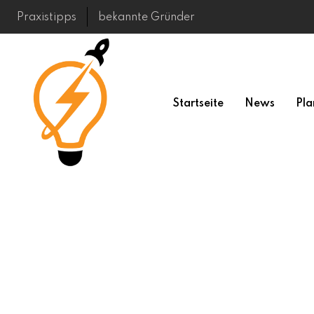
Skip
Praxistipps
bekannte Gründer
to
content
Startseite
News
Pla