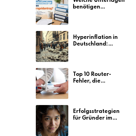
Welche Unterlagen
benötigen
Selbstständige für
den
Elterngeldantrag?
Hyperinflation in
Deutschland:
Ursachen und
Folgen
Top 10 Router-
Fehler, die
Selbstständige viel
Zeit und Nerven
kosten
Erfolgsstrategien
für Gründer im
Umzugsgewerbe
2026