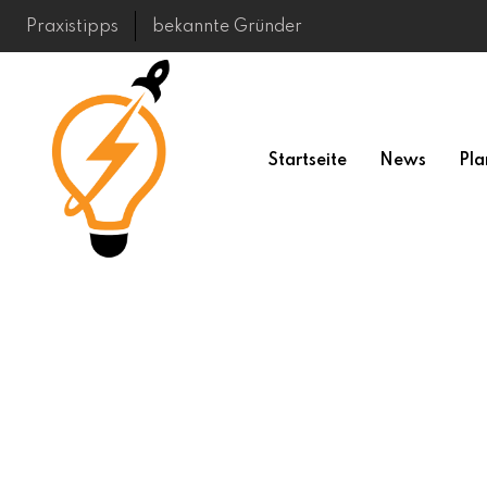
Skip
Praxistipps
bekannte Gründer
to
content
Startseite
News
Pla