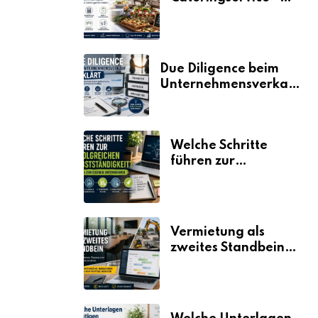
der Fahrplan
Due Diligence beim
Unternehmensverkauf
erklärt
Welche Schritte
führen zur
erfolgreichen
Selbstständigkeit?
Vermietung als
zweites Standbein:
Wie Unternehmen
aus vorhandenen
Ressourcen neue
Umsätze machen