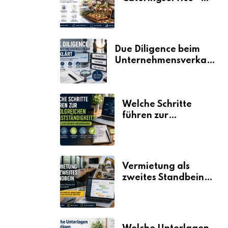
der Fahrplan
Due Diligence beim
Unternehmensverkauf
erklärt
Welche Schritte
führen zur
erfolgreichen
Selbstständigkeit?
Vermietung als
zweites Standbein:
Wie Unternehmen
aus vorhandenen
Ressourcen neue
Umsätze machen