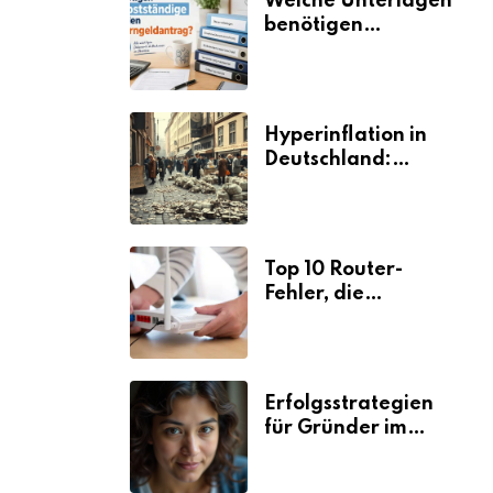
Welche Unterlagen
benötigen
Selbstständige für
den
Elterngeldantrag?
Hyperinflation in
Deutschland:
Ursachen und
Folgen
Top 10 Router-
Fehler, die
Selbstständige viel
Zeit und Nerven
kosten
Erfolgsstrategien
für Gründer im
Umzugsgewerbe
2026