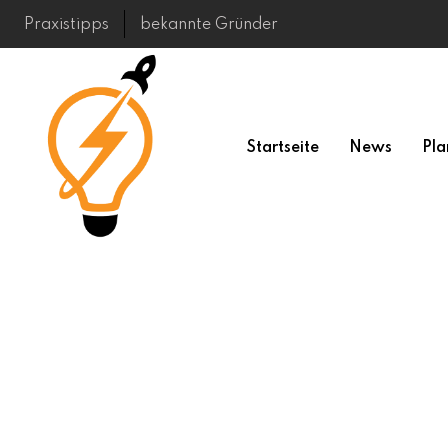
Skip
Praxistipps
bekannte Gründer
to
content
Startseite
News
Pla