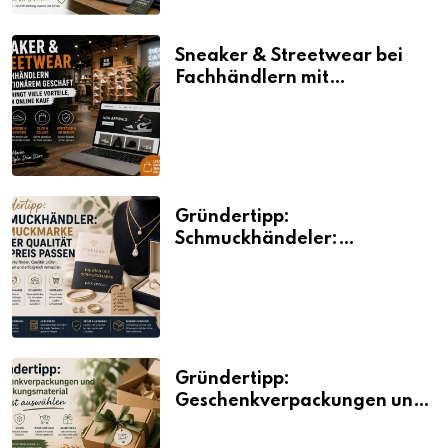
Sneaker & Streetwear bei
Fachhändlern mit
stationärem Geschäft kaufen
bringt viele Vorteile, auch
beim Online Kauf
Gründertipp:
Schmuckhändeler:
Schmuckmarke bei der
Qualität und Preis passen
Gründertipp:
Geschenkverpackungen und
Verpackungsmaterial
bewusst auswählen