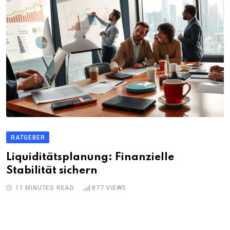
RATGEBER
Liquiditätsplanung: Finanzielle
Stabilität sichern
11 MINUTES READ
877
VIEWS