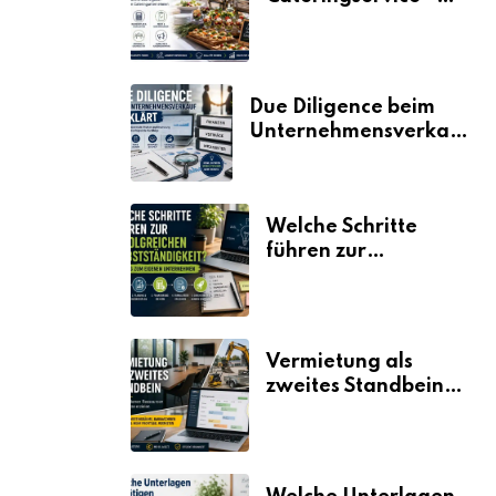
der Fahrplan
Due Diligence beim
Unternehmensverkauf
erklärt
Welche Schritte
führen zur
erfolgreichen
Selbstständigkeit?
Vermietung als
zweites Standbein:
Wie Unternehmen
aus vorhandenen
Ressourcen neue
Umsätze machen