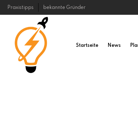
Skip
Praxistipps
bekannte Gründer
to
content
Startseite
News
Pla