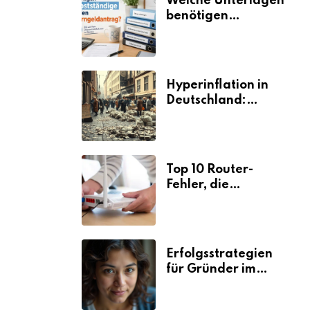
Welche Unterlagen
benötigen
Selbstständige für
den
Elterngeldantrag?
Hyperinflation in
Deutschland:
Ursachen und
Folgen
Top 10 Router-
Fehler, die
Selbstständige viel
Zeit und Nerven
kosten
Erfolgsstrategien
für Gründer im
Umzugsgewerbe
2026