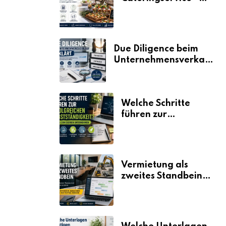
der Fahrplan
Due Diligence beim
Unternehmensverkauf
erklärt
Welche Schritte
führen zur
erfolgreichen
Selbstständigkeit?
Vermietung als
zweites Standbein:
Wie Unternehmen
aus vorhandenen
Ressourcen neue
Umsätze machen