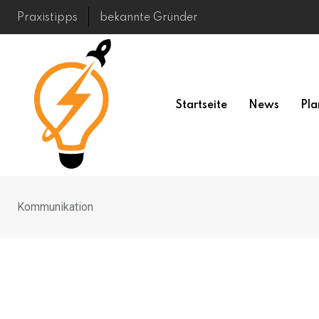
Skip
Praxistipps
bekannte Gründer
to
content
Startseite
News
Pla
Kommunikation