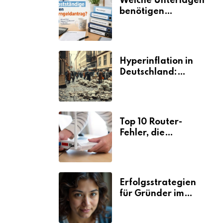
Welche Unterlagen
benötigen
Selbstständige für
den
Elterngeldantrag?
Hyperinflation in
Deutschland:
Ursachen und
Folgen
Top 10 Router-
Fehler, die
Selbstständige viel
Zeit und Nerven
kosten
Erfolgsstrategien
für Gründer im
Umzugsgewerbe
2026