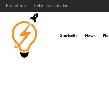
Skip
Praxistipps
bekannte Gründer
to
content
Startseite
News
Pla