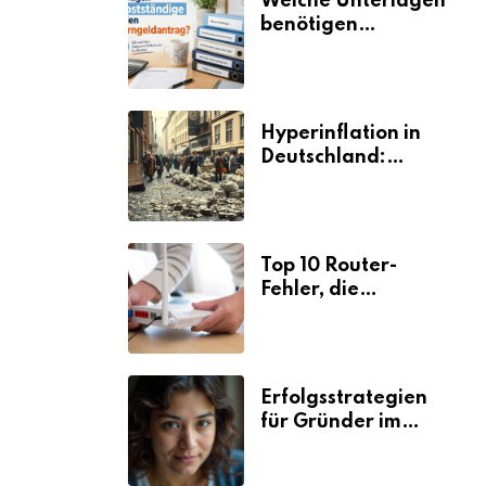
Welche Unterlagen
benötigen
Selbstständige für
den
Elterngeldantrag?
Hyperinflation in
Deutschland:
Ursachen und
Folgen
Top 10 Router-
Fehler, die
Selbstständige viel
Zeit und Nerven
kosten
Erfolgsstrategien
für Gründer im
Umzugsgewerbe
2026