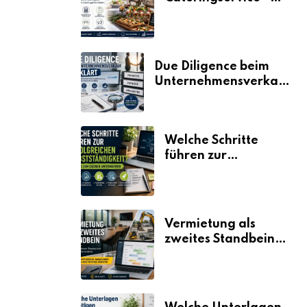
der Fahrplan
Due Diligence beim
Unternehmensverkauf
erklärt
Welche Schritte
führen zur
erfolgreichen
Selbstständigkeit?
Vermietung als
zweites Standbein:
Wie Unternehmen
aus vorhandenen
Ressourcen neue
Umsätze machen