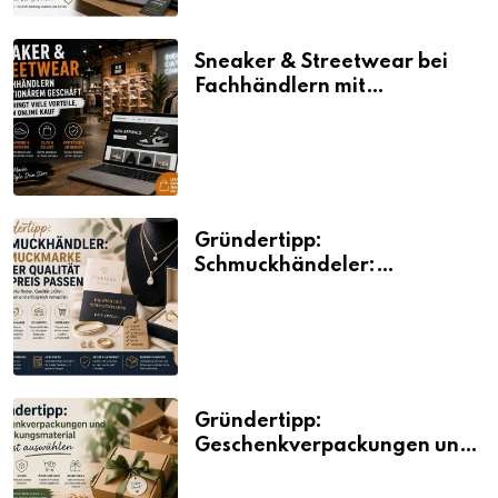
Sneaker & Streetwear bei
Fachhändlern mit
stationärem Geschäft kaufen
bringt viele Vorteile, auch
beim Online Kauf
Gründertipp:
Schmuckhändeler:
Schmuckmarke bei der
Qualität und Preis passen
Gründertipp:
Geschenkverpackungen und
Verpackungsmaterial
bewusst auswählen