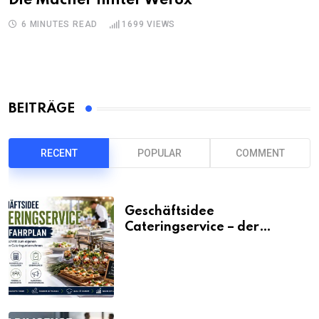
Die Macher hinter Wefox
6 MINUTES READ
1699
VIEWS
BEITRÄGE
RECENT
POPULAR
COMMENT
Geschäftsidee
Cateringservice – der
Fahrplan