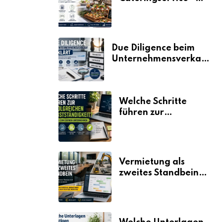
der Fahrplan
Due Diligence beim
Unternehmensverkauf
erklärt
Welche Schritte
führen zur
erfolgreichen
Selbstständigkeit?
Vermietung als
zweites Standbein:
Wie Unternehmen
aus vorhandenen
Ressourcen neue
Umsätze machen