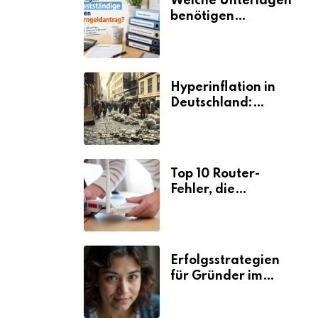
Welche Unterlagen
benötigen
Selbstständige für
den
Elterngeldantrag?
Hyperinflation in
Deutschland:
Ursachen und
Folgen
Top 10 Router-
Fehler, die
Selbstständige viel
Zeit und Nerven
kosten
Erfolgsstrategien
für Gründer im
Umzugsgewerbe
2026