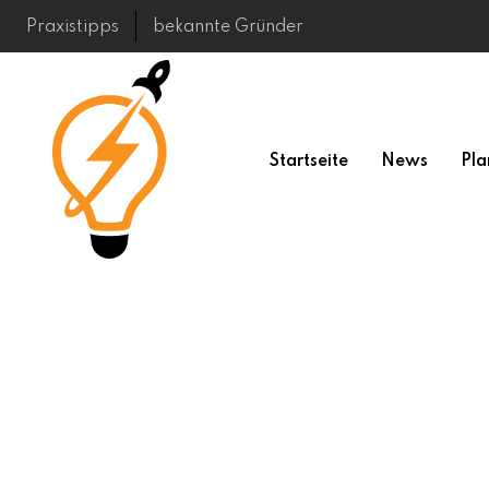
Skip
Praxistipps
bekannte Gründer
to
content
Startseite
News
Pla